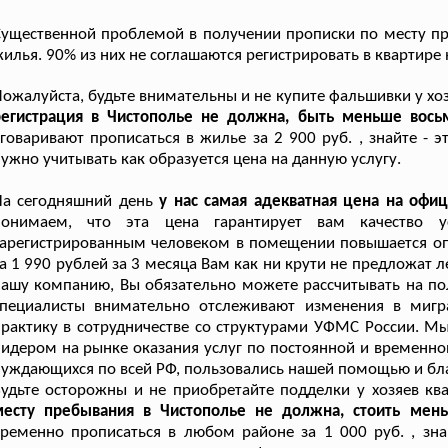
ущественной проблемой в получении прописки по месту п
илья. 90% из них не соглашаются регистрировать в квартире
ожалуйста, будьте внимательны и не купите фальшивки у хо
регистрация в Чистополье не должна, быть меньше вось
говаривают прописаться в жилье за 2 900 руб. , знайте - 
ужно учитывать как образуется цена на данную услугу.
На сегодняшний день
у нас самая адекватная цена на офи
понимаем, что эта цена гарантирует вам качество 
арегистрированным человеком в помещении повышается опл
а 1 990 рублей за 3 месяца Вам как ни крути не предложат 
ашу компанию, Вы обязательно можете рассчитывать на по
специалисты внимательно отслеживают изменения в мигр
рактику в сотрудничестве со структурами УФМС России. М
идером на рынке оказания услуг по постоянной и временной
уждающихся по всей РФ, пользовались нашей помощью и бл
удьте осторожны и не приобретайте подделки у хозяев кв
месту пребывания в Чистополье не должна, стоить мень
ременно прописаться в любом районе за 1 000 руб. , зна