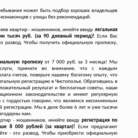
ребывания может быть подбор хороших владельцев
 незнакомцев с улицы без рекомендаций.
зяев квартир - мошенников, имейте ввиду
легальная
ми тысяч руб. (за 90 дневный период)!
Если Вас
это развод. Чтобы получить официальную прописку,
циальную прописку
от 7 000 руб. за 3 месяца! Мы
услуги, примите во внимание, что с каждым
ата счетов, поверьте нашему богатому опыту, что
легальную регистрацию в Чистополье. Обратившись в
ложительный результат и бесплатные советы, наши
ационном законодательстве и имеют регулярную
ы с гордостью говорим, что являемся несомненным
 регистрации. Мы в деле более 6 лет и уже тысячи
агодарны нам.
артир - мошенников, имейте ввиду
регистрация по
ше 8 000 рублей (за квартал)!
Если предлагают
йте - это развод. Чтобы приобрести официальную