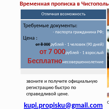
Временная прописка в Чистополь
Отличная возможность
Требуемые документы:
- паспорта гражданина РФ;
Цена :
от 8 000
рублей - 1 человек (90 дней)
от 7 000
рублей - 1 взрослый
Бесплатно
несовершеннолетние
звоните и получите официальную
регистрацию быстро по
справедливой цене.
С
kupi.propisku@gmail.com