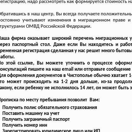
егистрацию, надо рассмотреть как формируется стоимость на
братившись в наш центр, Вы всегда получаете положительн
постоянно учитывают изменения в миграционном праве и 
труктурами ОМВД Российской Федерации.
Наша фирма оказывает широкий перечень миграционных ус
ерез паспортный стол. Даже если Вы находитесь и работ
ременная регистрация сделанная у нас решит много бытовы
работы.
По этой ссылке, Вы можете уточнить о процессе офор
онсультаций пишите на наш email или отправьте сообщение в
ля оформления документов в Чистополье обычно хватает 1-
это может происходить на 1-2 дня дольше, из-за продо
акону, если ребенку не исполнилось 14 лет, он может быть
рописка по месту пребывания позволит Вам:
Получить полис обязательного страхования
Поставить машину на учет
Получить заграничный паспорт
Получить номер инн
Зарегистрировать юридическое лицо или ИП