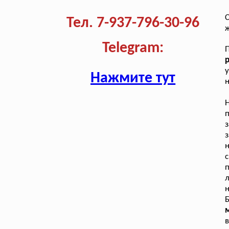
С
Тел. 7-937-796-30-96
ж
Telegram:
П
у
Нажмите тут
н
з
з
н
п
л
н
Б
в